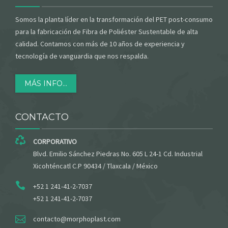
ALIANZAS
Somos la planta líder en la transformación del PET post-consumo
CONTACTO
para la fabricación de Fibra de Poliéster Sustentable de alta
calidad. Contamos con más de 10 años de experiencia y
tecnología de vanguardia que nos respalda.
MÁS INFO...
CONTACTO
CORPORATIVO
Blvd. Emilio Sánchez Piedras No. 605 L 24-1 Cd. Industrial
Xicohténcatl C.P 90434 / Tlaxcala / México
+52 1 241-41-2-7037
+52 1 241-41-2-7037
contacto@morphoplast.com