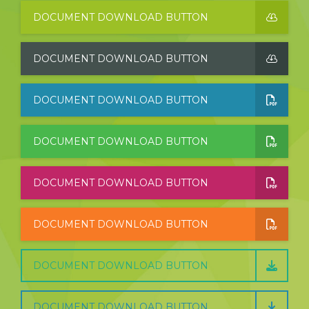
DOCUMENT DOWNLOAD BUTTON
DOCUMENT DOWNLOAD BUTTON
DOCUMENT DOWNLOAD BUTTON
DOCUMENT DOWNLOAD BUTTON
DOCUMENT DOWNLOAD BUTTON
DOCUMENT DOWNLOAD BUTTON
DOCUMENT DOWNLOAD BUTTON
DOCUMENT DOWNLOAD BUTTON