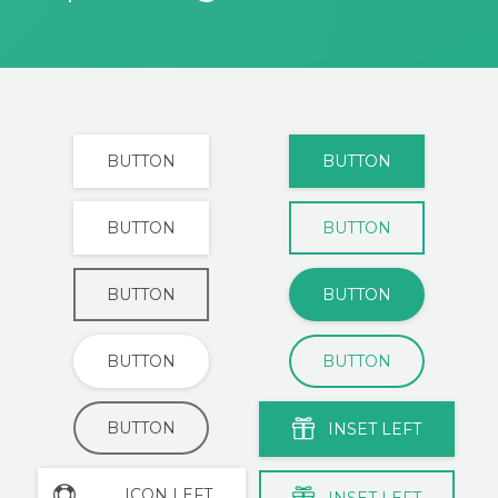
ALIANZAS
CONTACTO
BUTTON
BUTTON
BUTTON
BUTTON
BUTTON
BUTTON
BUTTON
BUTTON
BUTTON
INSET LEFT
ICON LEFT
INSET LEFT