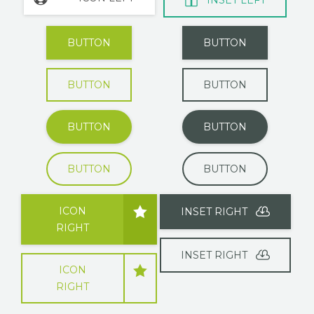
BUTTON
BUTTON
BUTTON
BUTTON
BUTTON
BUTTON
BUTTON
BUTTON
ICON
INSET RIGHT
RIGHT
INSET RIGHT
ICON
RIGHT